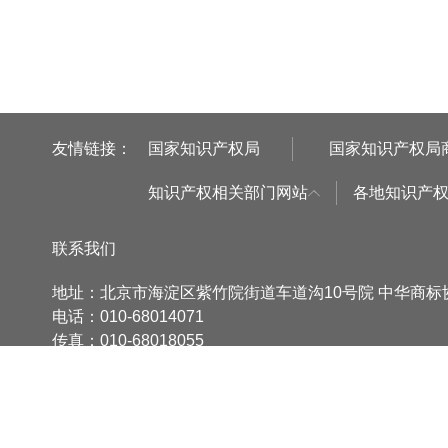
友情链接：
国家知识产权局
国家知识产权局
知识产权相关部门网站
各地知识产
联系我们
地址：北京市海淀区紫竹院街道车道沟10号院 中华商
电话：010-68014071
传真：010-68018055
邮箱：cta@cta.org.cn
法律顾问：北京市两高律师事务所 吴新华
版权所有：中华商标协会
京ICP备06065018号
技术支持