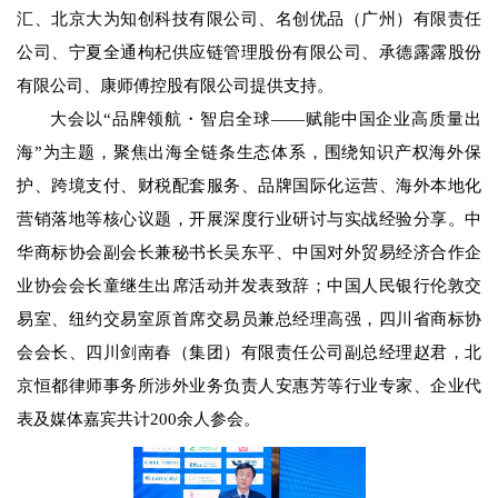
汇、北京大为知创科技有限公司、名创优品（广州）有限责任
公司、宁夏全通枸杞供应链管理股份有限公司、承德露露股份
有限公司、康师傅控股有限公司提供支持。
大会以“品牌领航・智启全球——赋能中国企业高质量出
海”为主题，聚焦出海全链条生态体系，围绕知识产权海外保
护、跨境支付、财税配套服务、品牌国际化运营、海外本地化
营销落地等核心议题，开展深度行业研讨与实战经验分享。中
华商标协会副会长兼秘书长吴东平、中国对外贸易经济合作企
业协会会长童继生出席活动并发表致辞；中国人民银行伦敦交
易室、纽约交易室原首席交易员兼总经理高强，四川省商标协
会会长、四川剑南春（集团）有限责任公司副总经理赵君，北
京恒都律师事务所涉外业务负责人安惠芳等行业专家、企业代
表及媒体嘉宾共计200余人参会。