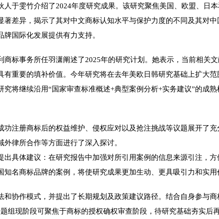
于雯竹介绍了2024年度研究成果。该研究聚焦美国、欧盟、日本
显著差异，揭示了其对中文商标认知水平与保护力度的不同及其对中
品牌国际化发展提供有力支持。
标事务所任羽潇阐述了2025年的研究计划。她表示，当前相关文
具有重要的填补价值。今年研究将在去年美欧日韩研究基础上扩大范
究将继续沿用“国家审查标准概述+典型案例分析+实务建议”的成
功注册商标后的权益维护、侵权应对以及抢注挑战等议题展开了充
域外律所合作等方面进行了深入探讨。
出具体建议：在研究报告中加强对所引用案例的信息来源引注，方
国知名商标品牌的案例，将使研究成果更加生动、更具吸引力和实用
和协作模式，并提出了长期规划及政策建议路径。结合自身参与商标
专题组现阶段可聚焦于商标的授权确权审查阶段，待研究基础夯实后