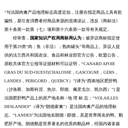
”与法国肉禽产品地理标志高度近似，注册在指定商品上具有欺
骗性，易引发消费者对商品来源的混淆误认，违反《商标法》
第十条第一款第（七）项和第十六条第一款等有关规定。
经审查，
国家知识产权局商标局认为：
被异议商标指定使
用于第29类“肉；鱼（非活）；熟肉罐头”等商品上。异议人提
供的法兰西共和国农业、食品和林业部官方公告，欧盟公告，
原欧共体官方公报等证据材料可以证明，“CANARD AFOIE
GRAS DU SUD-OUEST(CHALOSSE，GASCOGNE，GERS，
LANDES，PERIGORD，QUERCY）”[译为“西南地区肥肝鸭
（沙洛斯、加斯科涅、热尔、郎德、佩里戈尔、凯尔西）”] 是
法国肥肝鸭产品上的原产地名称 / 地 理 标 志；“VOLAILLES
DESLANDES”（译为“朗德家禽”）是法国肉禽产品的地理标
志。“LANDES”为法国地名朗德 / 郞德，其是世界闻名的鸭、鹅
肥肝产地。朗德鹅是世界著名的优质肉鹅品种，经国内诸多媒