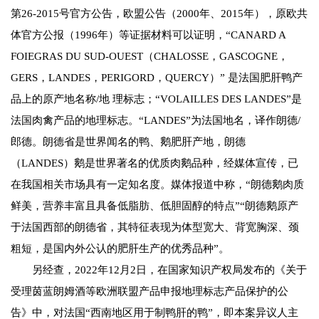
第26-2015号官方公告，欧盟公告（2000年、2015年），原欧共
体官方公报（1996年）等证据材料可以证明，“CANARD A
FOIEGRAS DU SUD-OUEST（CHALOSSE，GASCOGNE，
GERS，LANDES，PERIGORD，QUERCY）” 是法国肥肝鸭产
品上的原产地名称/地 理标志；“VOLAILLES DES LANDES”是
法国肉禽产品的地理标志。“LANDES”为法国地名，译作朗德/
郎德。朗德省是世界闻名的鸭、鹅肥肝产地，朗德
（LANDES）鹅是世界著名的优质肉鹅品种，经媒体宣传，已
在我国相关市场具有一定知名度。媒体报道中称，“朗德鹅肉质
鲜美，营养丰富且具备低脂肪、低胆固醇的特点”“朗德鹅原产
于法国西部的朗德省，其特征表现为体型宽大、背宽胸深、颈
粗短，是国内外公认的肥肝生产的优秀品种”。
另经查，2022年12月2日，在国家知识产权局发布的《关于
受理茵蓝朗姆酒等欧洲联盟产品申报地理标志产品保护的公
告》中，对法国“西南地区用于制鸭肝的鸭”，即本案异议人主